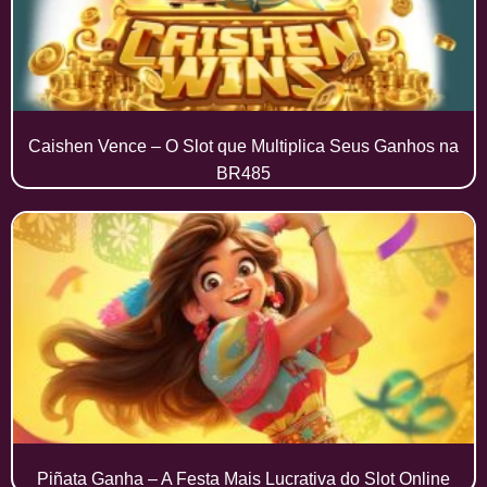
Caishen Vence – O Slot que Multiplica Seus Ganhos na
BR485
Piñata Ganha – A Festa Mais Lucrativa do Slot Online