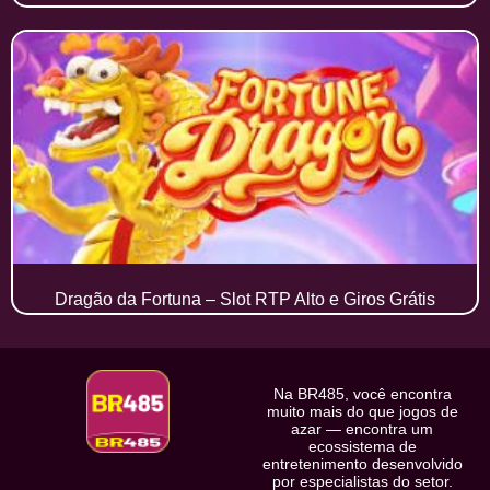
Dragão da Fortuna – Slot RTP Alto e Giros Grátis
Na BR485, você encontra
muito mais do que jogos de
azar — encontra um
ecossistema de
entretenimento desenvolvido
por especialistas do setor.