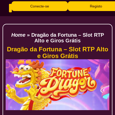
Conecte-se
Registo
Home
»
Dragão da Fortuna – Slot RTP
Alto e Giros Grátis
Dragão da Fortuna – Slot RTP Alto
e Giros Grátis