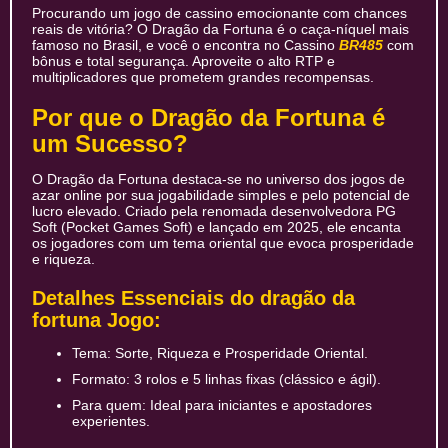
Procurando um jogo de cassino emocionante com chances
reais de vitória? O Dragão da Fortuna é o caça-níquel mais
famoso no Brasil, e você o encontra no Cassino
BR485
com
bônus e total segurança. Aproveite o alto RTP e
multiplicadores que prometem grandes recompensas.
Por que o Dragão da Fortuna é
um Sucesso?
O Dragão da Fortuna destaca-se no universo dos jogos de
azar online por sua jogabilidade simples e pelo potencial de
lucro elevado. Criado pela renomada desenvolvedora PG
Soft (Pocket Games Soft) e lançado em 2025, ele encanta
os jogadores com um tema oriental que evoca prosperidade
e riqueza.
Detalhes Essenciais do dragão da
fortuna Jogo:
Tema: Sorte, Riqueza e Prosperidade Oriental.
Formato: 3 rolos e 5 linhas fixas (clássico e ágil).
Para quem: Ideal para iniciantes e apostadores
experientes.