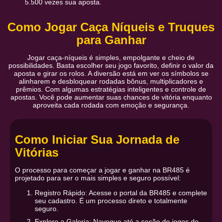
5.500 vezes sua aposta.
Como Jogar Caça Níqueis e Truques
para Ganhar
Jogar caça-níqueis é simples, empolgante e cheio de
possibilidades. Basta escolher seu jogo favorito, definir o valor da
aposta e girar os rolos. A diversão está em ver os símbolos se
alinharem e desbloquear rodadas bônus, multiplicadores e
prêmios. Com algumas estratégias inteligentes e controle de
apostas. Você pode aumentar suas chances de vitória enquanto
aproveita cada rodada com emoção e segurança.
Como Iniciar Sua Jornada de
Vitórias
O processo para começar a jogar e ganhar na BR485 é
projetado para ser o mais simples e seguro possível:
Registro Rápido: Acesse o portal da BR485 e complete
seu cadastro. É um processo direto e totalmente
seguro.
Explore a Galeria: Navegue até a seção de jogos de