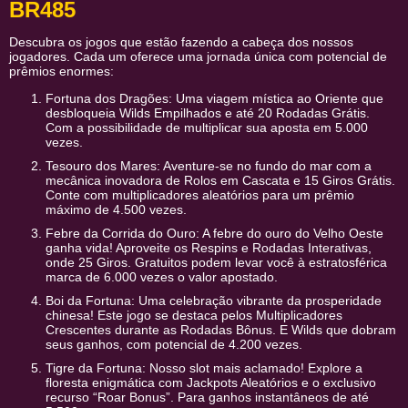
BR485
Descubra os jogos que estão fazendo a cabeça dos nossos
jogadores. Cada um oferece uma jornada única com potencial de
prêmios enormes:
Fortuna dos Dragões: Uma viagem mística ao Oriente que
desbloqueia Wilds Empilhados e até 20 Rodadas Grátis.
Com a possibilidade de multiplicar sua aposta em 5.000
vezes.
Tesouro dos Mares: Aventure-se no fundo do mar com a
mecânica inovadora de Rolos em Cascata e 15 Giros Grátis.
Conte com multiplicadores aleatórios para um prêmio
máximo de 4.500 vezes.
Febre da Corrida do Ouro: A febre do ouro do Velho Oeste
ganha vida! Aproveite os Respins e Rodadas Interativas,
onde 25 Giros. Gratuitos podem levar você à estratosférica
marca de 6.000 vezes o valor apostado.
Boi da Fortuna: Uma celebração vibrante da prosperidade
chinesa! Este jogo se destaca pelos Multiplicadores
Crescentes durante as Rodadas Bônus. E Wilds que dobram
seus ganhos, com potencial de 4.200 vezes.
Tigre da Fortuna: Nosso slot mais aclamado! Explore a
floresta enigmática com Jackpots Aleatórios e o exclusivo
recurso “Roar Bonus”. Para ganhos instantâneos de até