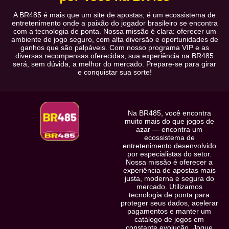
A BR485 é mais que um site de apostas; é um ecossistema de
entretenimento onde a paixão do jogador brasileiro se encontra
com a tecnologia de ponta. Nossa missão é clara: oferecer um
ambiente de jogo seguro, com alta diversão e oportunidades de
ganhos que são palpáveis. Com nosso programa VIP e as
diversas recompensas oferecidas, sua experiência na BR485
será, sem dúvida, a melhor do mercado. Prepare-se para girar
e conquistar sua sorte!
Na BR485, você encontra
muito mais do que jogos de
azar — encontra um
ecossistema de
entretenimento desenvolvido
por especialistas do setor.
Nossa missão é oferecer a
experiência de apostas mais
justa, moderna e segura do
mercado. Utilizamos
tecnologia de ponta para
proteger seus dados, acelerar
pagamentos e manter um
catálogo de jogos em
constante evolução. Jogue