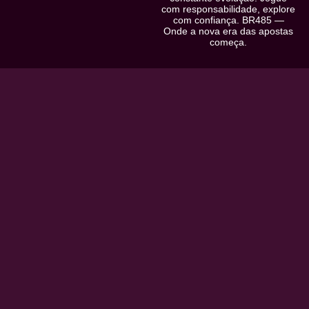
com responsabilidade, explore
com confiança. BR485 —
Onde a nova era das apostas
começa.